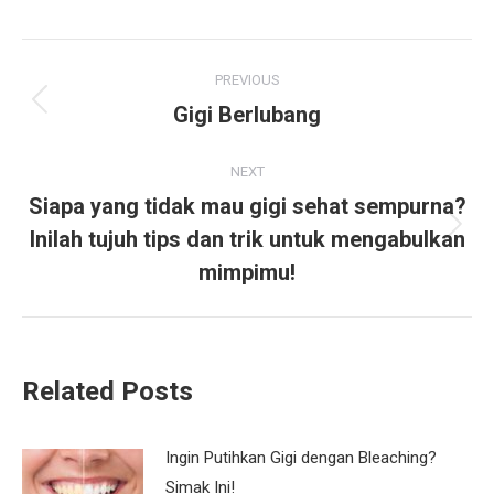
Facebook
X
Pinterest
WhatsApp
LinkedIn
Post
PREVIOUS
navigation
Gigi Berlubang
Previous
post:
NEXT
Siapa yang tidak mau gigi sehat sempurna?
Inilah tujuh tips dan trik untuk mengabulkan
Next
post:
mimpimu!
Related Posts
Ingin Putihkan Gigi dengan Bleaching?
Simak Ini!