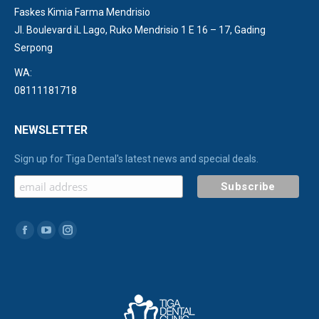
Faskes Kimia Farma Mendrisio
Jl. Boulevard iL Lago, Ruko Mendrisio 1 E 16 – 17, Gading
Serpong
WA:
08111181718
NEWSLETTER
Sign up for Tiga Dental's latest news and special deals.
Find us on:
Facebook
YouTube
Instagram
page
page
page
opens
opens
opens
in
in
in
new
new
new