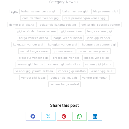
Category:
News
Tags:
bahan semen veneer gigi
bahan veneer gigi
biaya veneer gigi
cara membuat veneer gigi
cara pemasangan veneer gigi
dokter gigi jakarta
dokter gigi jakarta selatan
dokter gigi spesialis veneer
gigi retak dan harus veneer
gigi sementara
harga veneer gigi
harga veneer jakarta
harga veneer mahal
jenis gigi veneer
kekuatan veneer gigi
kerugian veneer gigi
keuntungan veneer gigi
mahal harga veneer
promo veneer
promo veneer jakarta
prosedur veneer gigi
proses gigi veneer
proses veneer gigi
veneer gigi bagus
veneer gigi berkualitas
veneer gigi jakarta
veneer gigi jakarta selatan
veneer gigi kualitas
veneer gigi kuat
veneer gigi lepas
veneer gigi mudah
veneer gigi murah
veneer harga mahal
Share this post
Share
Share
Share
Share
Share
on
on
on
on
on