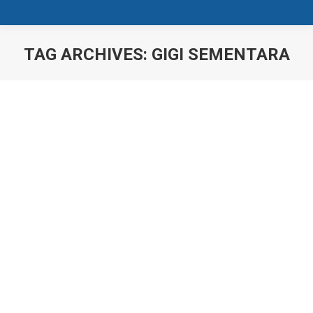
TAG ARCHIVES:
GIGI SEMENTARA
You are here:
Prosedur Veneer Gigi
News
PROSEDUR VENEER GIGI Veneer gigi merupakan
kerangka yang sangat tipis, dibuat secara khusus bagi
pasiennya dan sewarna dengan gigi untuk menutupi
permukaan gigi tertentu dengan tujuan memperindah
tampilan gigi. Veneer ini direkatkan pada gigi bagian
depan sehingga tampilan warna, bentuk, ukuran atau