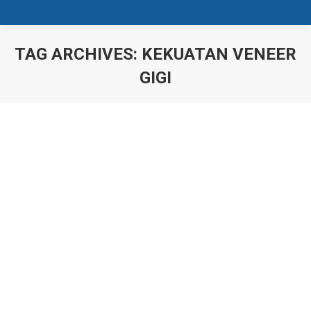
TAG ARCHIVES:
KEKUATAN VENEER
GIGI
You are here:
Perawatan Veneer Gigi? Ini Dia Fakta-