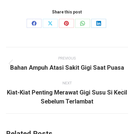
Share this post
Share
Share
Share
Share
Share
on
on
on
on
on
Facebook
X
Pinterest
WhatsApp
LinkedIn
Post
PREVIOUS
navigation
Bahan Ampuh Atasi Sakit Gigi Saat Puasa
Previous
post:
NEXT
Kiat-Kiat Penting Merawat Gigi Susu Si Kecil
Next
Sebelum Terlambat
post:
Related Posts