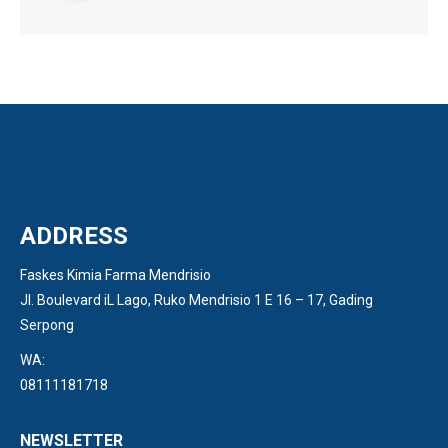
ADDRESS
Faskes Kimia Farma Mendrisio
Jl. Boulevard iL Lago, Ruko Mendrisio 1 E 16 – 17, Gading
Serpong
WA:
08111181718
NEWSLETTER
Sign up for Tiga Dental's latest news and special deals.
Find us on:
Facebook
YouTube
Instagram