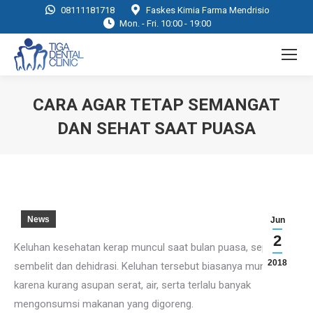
08111181718
Faskes Kimia Farma Mendrisio
Mon. - Fri. 10:00 - 19:00
CARA AGAR TETAP SEMANGAT
DAN SEHAT SAAT PUASA
You are here:
News
Jun
2
Keluhan kesehatan kerap muncul saat bulan puasa,
seperti
2018
sembelit dan dehidrasi. Keluhan tersebut biasanya muncul
karena kurang asupan serat, air, serta terlalu banyak
mengonsumsi makanan yang digoreng.