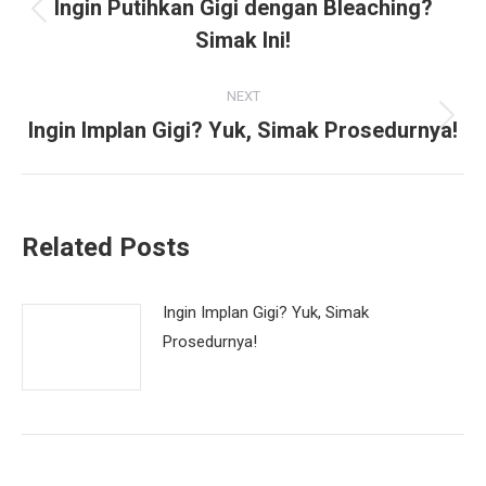
navigation
Ingin Putihkan Gigi dengan Bleaching?
Previous
Simak Ini!
post:
NEXT
Ingin Implan Gigi? Yuk, Simak Prosedurnya!
Next
post:
Related Posts
Ingin Implan Gigi? Yuk, Simak
Prosedurnya!