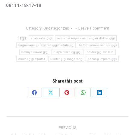
08111-18-17-18
Category:
Uncategorized
Leave a comment
Tags:
anak sakit gigi
asuransi kerjasama dengan dokter gigi
bagaimana perawatan gigi berlubang
bahan semen veneer gigi
bahaya kawat gigi
biaya blaching gigi
dokter gigi bintaro
dokter gigi ciputat
Dokter gigi tangerang
pasang implant gigi
Share this post
Share
Share
Share
Share
Share
on
on
on
on
on
Facebook
X
Pinterest
WhatsApp
LinkedIn
Post
PREVIOUS