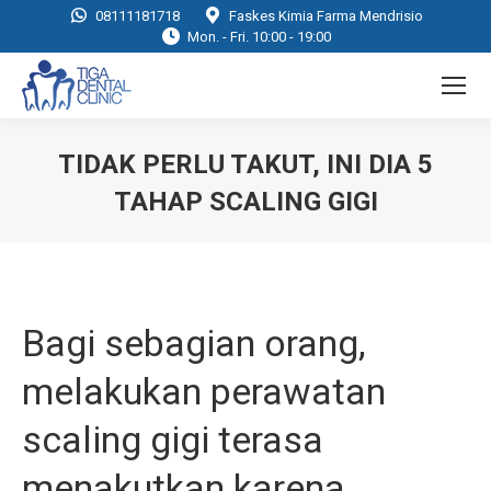
08111181718
Faskes Kimia Farma Mendrisio
Mon. - Fri. 10:00 - 19:00
TIDAK PERLU TAKUT, INI DIA 5
TAHAP SCALING GIGI
You are here:
Bagi sebagian orang,
melakukan perawatan
scaling gigi terasa
menakutkan karena