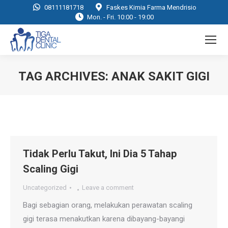
08111181718
Faskes Kimia Farma Mendrisio
Mon. - Fri. 10:00 - 19:00
TAG ARCHIVES:
ANAK SAKIT GIGI
You are here:
Tidak Perlu Takut, Ini Dia 5 Tahap
Scaling Gigi
Uncategorized
Leave a comment
Bagi sebagian orang, melakukan perawatan scaling
gigi terasa menakutkan karena dibayang-bayangi