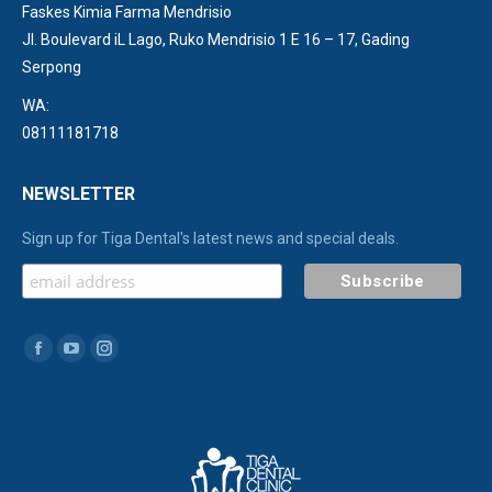
Faskes Kimia Farma Mendrisio
Jl. Boulevard iL Lago, Ruko Mendrisio 1 E 16 – 17, Gading
Serpong
WA:
08111181718
NEWSLETTER
Sign up for Tiga Dental's latest news and special deals.
Find us on:
Facebook
YouTube
Instagram
page
page
page
opens
opens
opens
in
in
in
new
new
new