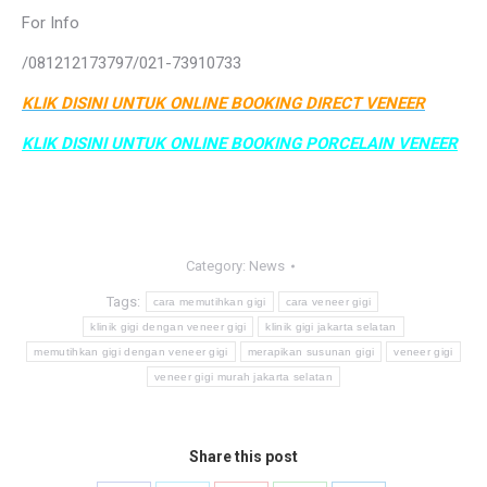
For Info
/081212173797/021-73910733
KLIK DISINI UNTUK ONLINE BOOKING DIRECT VENEER
KLIK DISINI UNTUK ONLINE BOOKING PORCELAIN VENEER
Category:
News
Tags:
cara memutihkan gigi
cara veneer gigi
klinik gigi dengan veneer gigi
klinik gigi jakarta selatan
memutihkan gigi dengan veneer gigi
merapikan susunan gigi
veneer gigi
veneer gigi murah jakarta selatan
Share this post