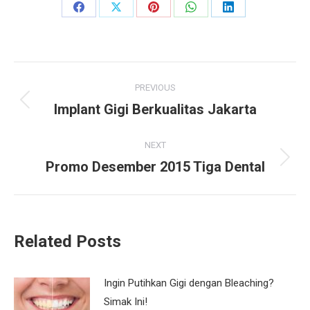
Share
Share
Share
Share
Share
on
on
on
on
on
Facebook
X
Pinterest
WhatsApp
LinkedIn
Post
PREVIOUS
navigation
Implant Gigi Berkualitas Jakarta
Previous
post:
NEXT
Promo Desember 2015 Tiga Dental
Next
post:
Related Posts
Ingin Putihkan Gigi dengan Bleaching?
Simak Ini!