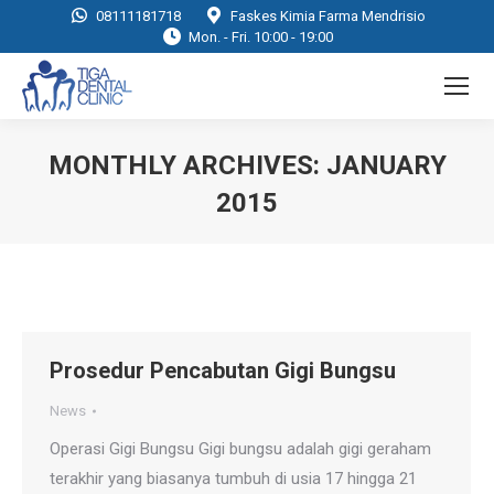
08111181718
Faskes Kimia Farma Mendrisio
Mon. - Fri. 10:00 - 19:00
MONTHLY ARCHIVES:
JANUARY
2015
You are here:
Prosedur Pencabutan Gigi Bungsu
News
Operasi Gigi Bungsu Gigi bungsu adalah gigi geraham
terakhir yang biasanya tumbuh di usia 17 hingga 21