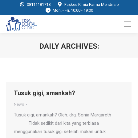
08111181718
Faskes Kimia Farma Mendrisio
Mon. - Fri. 10:00 - 19:00
DAILY ARCHIVES:
You are here:
Tusuk gigi, amankah?
News
Tusuk gigi, amankah? Oleh: drg. Sonia Margareth
Tidak sedikit dari kita yang terbiasa
menggunakan tusuk gigi setelah makan untuk