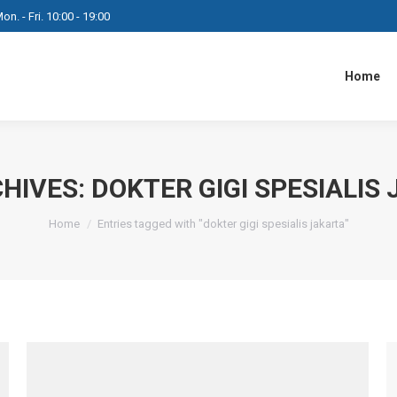
on. - Fri. 10:00 - 19:00
Home
CHIVES:
DOKTER GIGI SPESIALIS
You are here:
Home
Entries tagged with "dokter gigi spesialis jakarta"