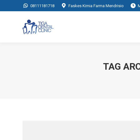
08111181718
Faskes Kimia Farma Mendrisio
M
TAG AR