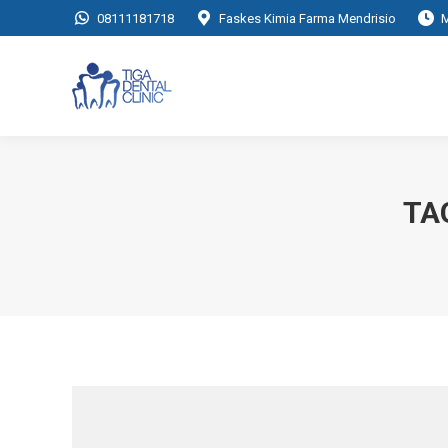
08111181718
Faskes Kimia Farma Mendrisio
M
TA