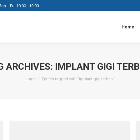
on. - Fri. 10:00 - 19:00
Home
G ARCHIVES:
IMPLANT GIGI TERB
You are here:
Home
Entries tagged with "implant gigi terbaik"