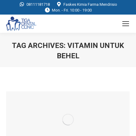
08111181718
Faskes Kimia Farma Mendrisio
Mon. - Fri. 10:00 - 19:00
TAG ARCHIVES:
VITAMIN UNTUK
BEHEL
You are here: