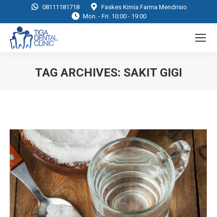
08111181718
Faskes Kimia Farma Mendrisio
Mon. - Fri. 10:00 - 19:00
TAG ARCHIVES:
SAKIT GIGI
You are here: