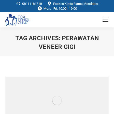
08111181718
Faskes Kimia Farma Mendrisio
Mon. - Fri. 10:00 - 19:00
TAG ARCHIVES:
PERAWATAN
VENEER GIGI
You are here: