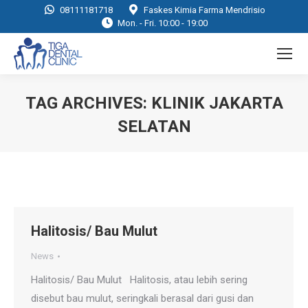
08111181718
Faskes Kimia Farma Mendrisio
Mon. - Fri. 10:00 - 19:00
TAG ARCHIVES:
KLINIK JAKARTA
SELATAN
You are here:
Halitosis/ Bau Mulut
News
Halitosis/ Bau Mulut Halitosis, atau lebih sering
disebut bau mulut, seringkali berasal dari gusi dan