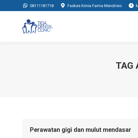
08111181718
Faskes Kimia Farma Mendrisio
M
TAG 
Perawatan gigi dan mulut mendasar