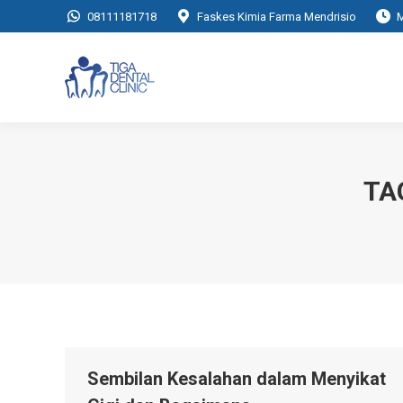
08111181718
Faskes Kimia Farma Mendrisio
M
TA
Sembilan Kesalahan dalam Menyikat