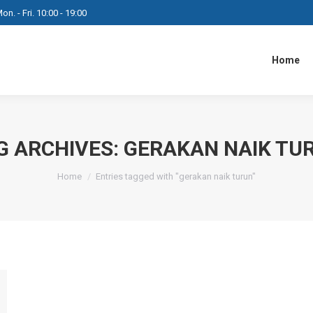
on. - Fri. 10:00 - 19:00
Home
G ARCHIVES:
GERAKAN NAIK TU
You are here:
Home
Entries tagged with "gerakan naik turun"