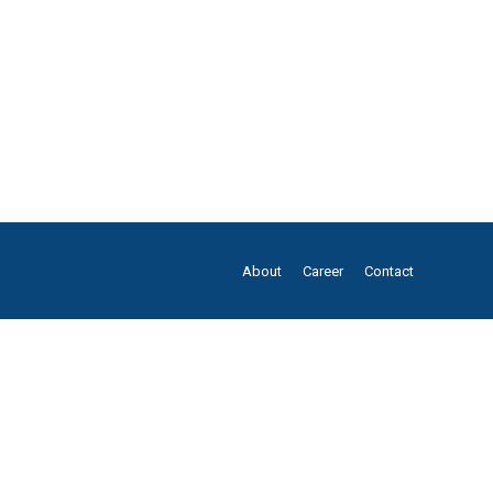
a karena dapat memberikan rasa perih dan
bibir, dasar mulut, lidah bahkan gusi dan langit-
About
Career
Contact