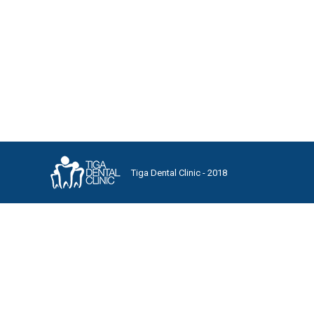
News
SARIAWAN DALAM MULUT Sariawan merupakan salah sa
mengganggu. Pada dasarnya, sariawan merupakan luka 
langit mulut. Sariawan dapat muncul kembali pada t
Tiga Dental Clinic - 2018