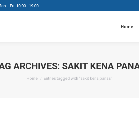
on. - Fri. 10:00 - 19:00
Home
AG ARCHIVES:
SAKIT KENA PAN
You are here:
Home
Entries tagged with "sakit kena panas"