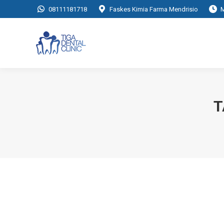
08111181718
Faskes Kimia Farma Mendrisio
M
T
Sariawan Dalam mulut