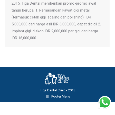
2015, Tiga Dental memberikan promo-promo awal
tahun berupa: 1. Pemasangan kawat gigi metal
(termasuk cetak gigi, scaling dan polishing): IDR
5,000,000 dari harga asli IDR 6,000,000, dapat dicicil 2.
Implant gigi: diskon IDR 2,000,000 per gigi dari harga
IDR 16,000,000…
Tiga Dental Clinic - 2018
Footer Menu