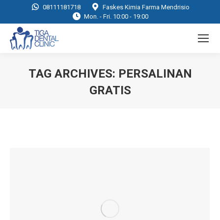
08111181718
Faskes Kimia Farma Mendrisio
Mon. - Fri. 10:00 - 19:00
TAG ARCHIVES:
PERSALINAN
GRATIS
You are here: