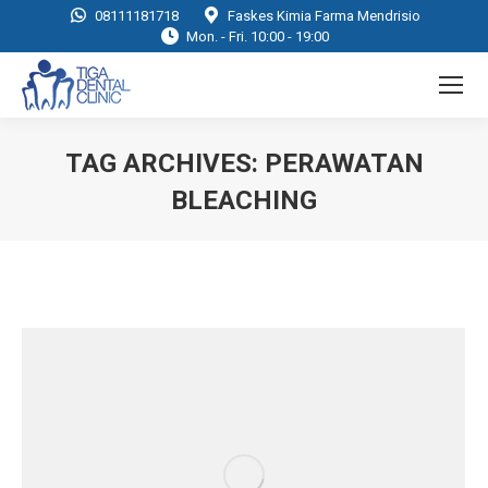
08111181718
Faskes Kimia Farma Mendrisio
Mon. - Fri. 10:00 - 19:00
TAG ARCHIVES:
PERAWATAN
BLEACHING
You are here: