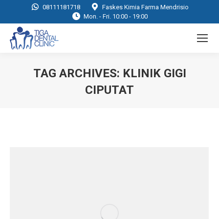
08111181718
Faskes Kimia Farma Mendrisio
Mon. - Fri. 10:00 - 19:00
TAG ARCHIVES:
KLINIK GIGI
CIPUTAT
You are here: