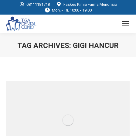
08111181718
Faskes Kimia Farma Mendrisio
Mon. - Fri. 10:00 - 19:00
TAG ARCHIVES:
GIGI HANCUR
You are here: