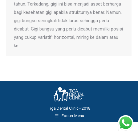
tahun. Terkadang, gigi ini bisa menjadi asset berharga
bagi kesehatan gigi apabila strukturnya benar. Namun,
gigi bungsu seringkali tidak lurus sehingga perlu
dicabut. Gigi bungsu yang perlu dicabut memiliki posisi
yang cukup variatif: horizontal, miring ke dalam atau
ke…
Tiga Dental Clinic - 2018
Footer Menu