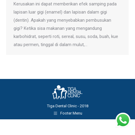
Kerusakan ini dapat memberikan efek samping pada
lapisan luar gigi (enamel) dan lapisan dalam gigi
(dentin). Apakah yang menyebabkan pembusukan
gigi? Ketika sisa makanan yang mengandung
karbohidrat, seperti roti, sereal, susu, soda, buah, kue
atau permen, tinggal di dalam mulut,…
Tiga Dental Clinic - 2018
Footer Menu