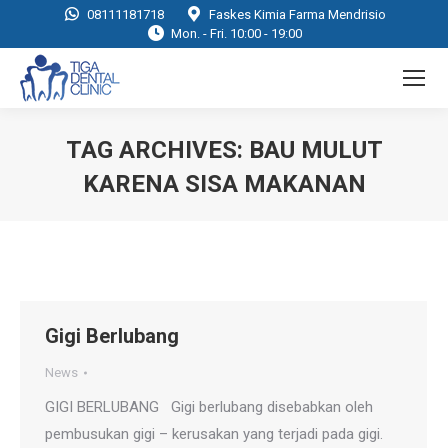
08111181718
Faskes Kimia Farma Mendrisio
Mon. - Fri. 10:00 - 19:00
TAG ARCHIVES:
BAU MULUT
KARENA SISA MAKANAN
You are here:
Gigi Berlubang
News
GIGI BERLUBANG Gigi berlubang disebabkan oleh
pembusukan gigi – kerusakan yang terjadi pada gigi.