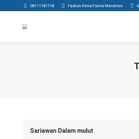
08111181718
Faskes Kimia Farma Mendrisio
M
Sariawan Dalam mulut