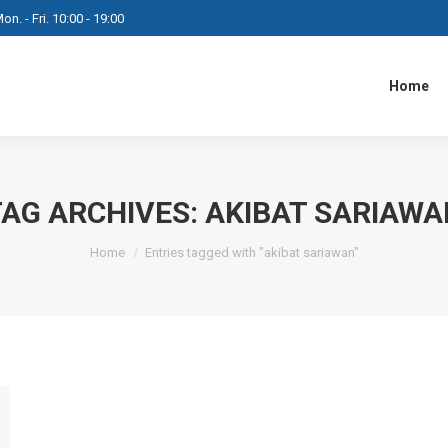
on. - Fri. 10:00 - 19:00
Home
TAG ARCHIVES:
AKIBAT SARIAWA
You are here:
Home
Entries tagged with "akibat sariawan"